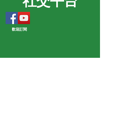
社交平台
歡迎訂閱
Share
關於我們
公民力量是1993年12月註冊的議政參
政團體，宗旨為「發揮公民力量，爭